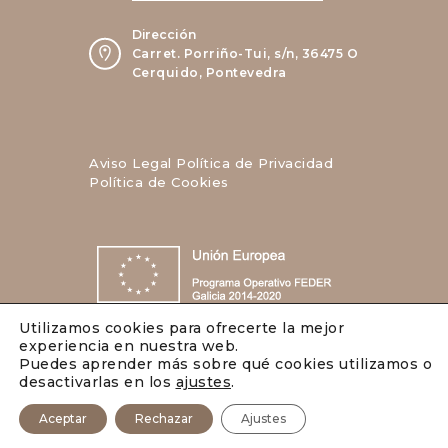
Dirección
Carret. Porriño-Tui, s/n, 36475 O
Cerquido, Pontevedra
Aviso Legal
Política de Privacidad
Política de Cookies
Utilizamos cookies para ofrecerte la mejor
experiencia en nuestra web.
Puedes aprender más sobre qué cookies utilizamos o
desactivarlas en los
ajustes
.
Aceptar
Rechazar
Ajustes