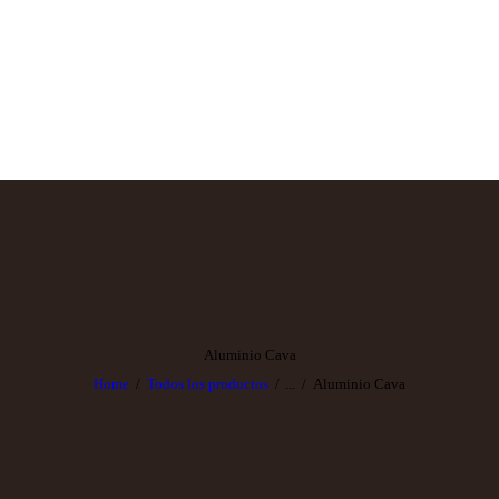
EMPRESA
SERVICIOS
PRODUCTOS
AMBIENTES
CONTACTO
Aluminio Cava
Home
Todos los productos
...
Aluminio Cava