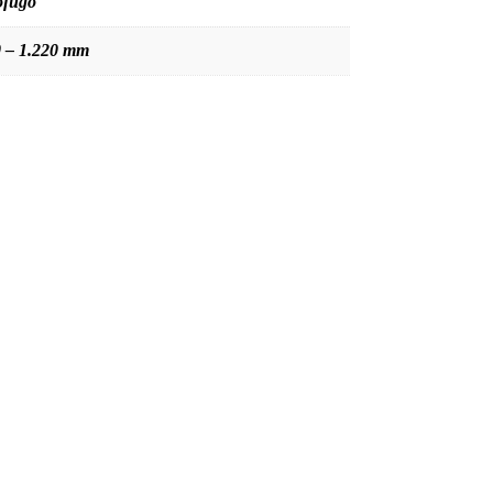
ófugo
0 – 1.220 mm