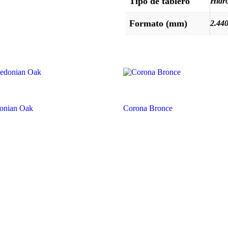
Tipo de tablero
Hidr
Formato (mm)
2.44
onian Oak
Corona Bronce