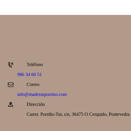
Teléfono
986 34 60 51
Correo
info@maderasporrino.com
Dirección
Carret. Porriño-Tui, s/n, 36475 O Cerquido, Pontevedra