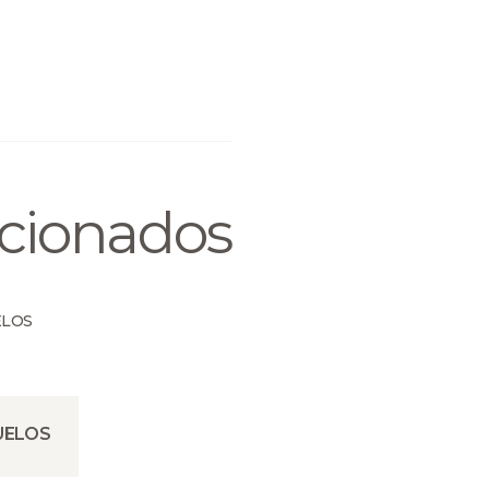
acionados
UELOS