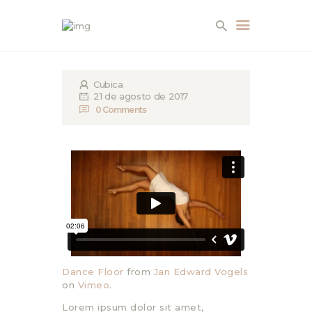
EMPRESA
Cubica
21 de agosto de 2017
0
Comments
SERVICIOS
PRODUCTOS
AMBIENTES
CONTACTO
Dance Floor
from
Jan Edward Vogels
on
Vimeo
.
Lorem ipsum dolor sit amet,