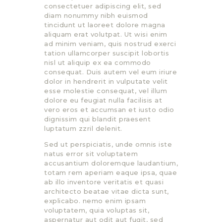
consectetuer adipiscing elit, sed
diam nonummy nibh euismod
tincidunt ut laoreet dolore magna
aliquam erat volutpat. Ut wisi enim
ad minim veniam, quis nostrud exerci
tation ullamcorper suscipit lobortis
nisl ut aliquip ex ea commodo
consequat. Duis autem vel eum iriure
dolor in hendrerit in vulputate velit
esse molestie consequat, vel illum
dolore eu feugiat nulla facilisis at
vero eros et accumsan et iusto odio
dignissim qui blandit praesent
luptatum zzril delenit.
Sed ut perspiciatis, unde omnis iste
natus error sit voluptatem
accusantium doloremque laudantium,
totam rem aperiam eaque ipsa, quae
ab illo inventore veritatis et quasi
architecto beatae vitae dicta sunt,
explicabo. nemo enim ipsam
voluptatem, quia voluptas sit,
aspernatur aut odit aut fugit, sed