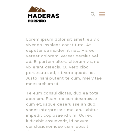
Lorem ipsum dolor sit amet, eu vix
vivendo insolens constituto. At
expetenda inciderint nec. His eu
verear dolorem, verear persius vel
ad. Ei partem altera alterum vis, no
EMPRESA
vix erant graecis. Cu vero cibo
persecuti sed, sit vero quodsi id.
SERVICIOS
Justo inani putent te cum, mei vitae
mnesarchum ut.
PRODUCTOS
Te eum consul dictas, duo ea tota
aperiam. Etiam epicuri deseruisse
AMBIENTES
cum et, iisque deseruisse an duo,
sonet interpretaris mei an. Labitur
impedit copiosae id vim. Qui ex
CONTACTO
iudicabit assueverit, id novum
conclusionemque cum, possit