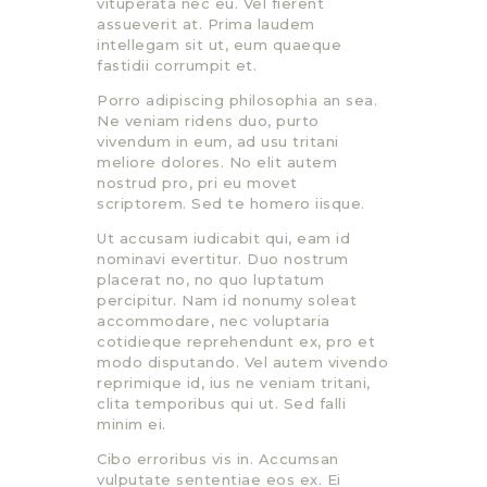
vituperata nec eu. Vel fierent
assueverit at. Prima laudem
intellegam sit ut, eum quaeque
fastidii corrumpit et.
Porro adipiscing philosophia an sea.
Ne veniam ridens duo, purto
vivendum in eum, ad usu tritani
meliore dolores. No elit autem
nostrud pro, pri eu movet
scriptorem. Sed te homero iisque.
Ut accusam iudicabit qui, eam id
nominavi evertitur. Duo nostrum
placerat no, no quo luptatum
percipitur. Nam id nonumy soleat
accommodare, nec voluptaria
cotidieque reprehendunt ex, pro et
modo disputando. Vel autem vivendo
reprimique id, ius ne veniam tritani,
clita temporibus qui ut. Sed falli
minim ei.
Cibo erroribus vis in. Accumsan
vulputate sententiae eos ex. Ei