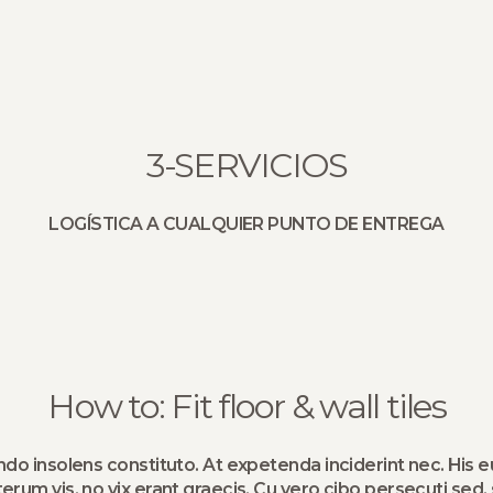
3-SERVICIOS
LOGÍSTICA A CUALQUIER PUNTO DE ENTREGA
How to: Fit floor & wall tiles
ndo insolens constituto. At expetenda inciderint nec. His e
terum vis, no vix erant graecis. Cu vero cibo persecuti sed, 