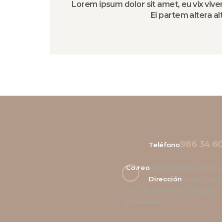
Lorem ipsum dolor sit amet, eu vix vive
Ei partem altera al
986 34 60
Teléfono
Correo
info@maderasporrin
Dirección
Carret. Porr
Tui, s/n, 36475 O Cerquido,
Pontevedra