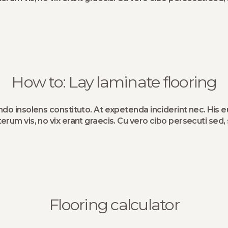
How to: Lay laminate flooring
ndo insolens constituto. At expetenda inciderint nec. His e
terum vis, no vix erant graecis. Cu vero cibo persecuti sed, 
Flooring calculator