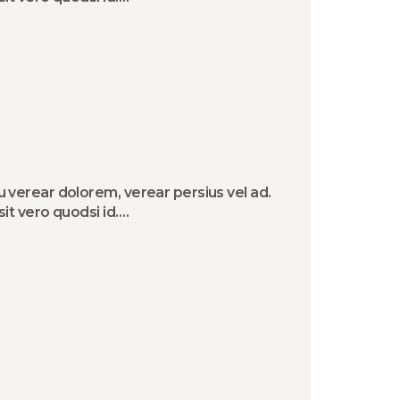
u verear dolorem, verear persius vel ad.
sit vero quodsi id.…