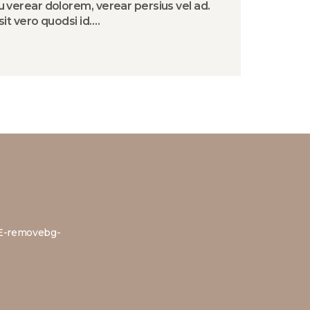
u verear dolorem, verear persius vel ad.
sit vero quodsi id.…