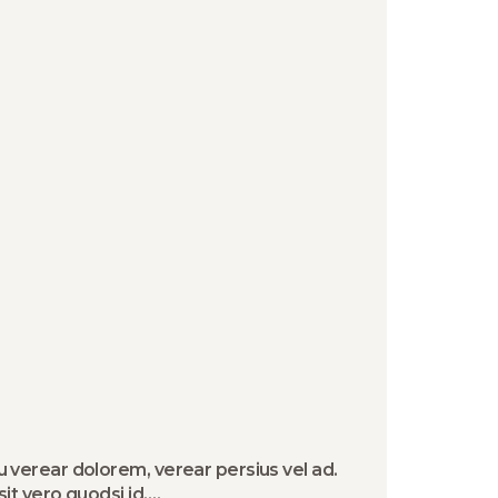
u verear dolorem, verear persius vel ad.
sit vero quodsi id.…