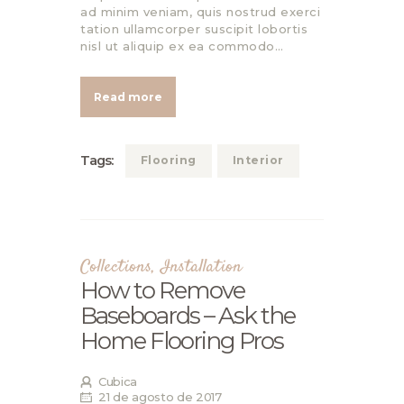
ad minim veniam, quis nostrud exerci
tation ullamcorper suscipit lobortis
nisl ut aliquip ex ea commodo…
Read more
Tags:
Flooring
Interior
Collections
,
Installation
How to Remove
Baseboards – Ask the
Home Flooring Pros
Cubica
21 de agosto de 2017