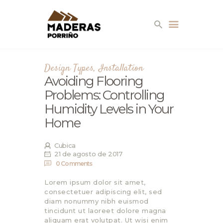
Design Types
,
Installation
Avoiding Flooring
Problems: Controlling
EMPRESA
Humidity Levels in Your
Home
SERVICIOS
Cubica
PRODUCTOS
21 de agosto de 2017
0
Comments
AMBIENTES
Lorem ipsum dolor sit amet,
consectetuer adipiscing elit, sed
CONTACTO
diam nonummy nibh euismod
tincidunt ut laoreet dolore magna
aliquam erat volutpat. Ut wisi enim