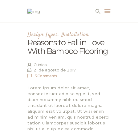
Design Types
,
Installation
EMPRESA
Reasons to Fall in Love
With Bamboo Flooring
SERVICIOS
PRODUCTOS
Cubica
21 de agosto de 2017
3
Comments
AMBIENTES
Lorem ipsum dolor sit amet,
CONTACTO
consectetuer adipiscing elit, sed
diam nonummy nibh euismod
tincidunt ut laoreet dolore magna
aliquam erat volutpat. Ut wisi enim
ad minim veniam, quis nostrud exerci
tation ullamcorper suscipit lobortis
nisl ut aliquip ex ea commodo…